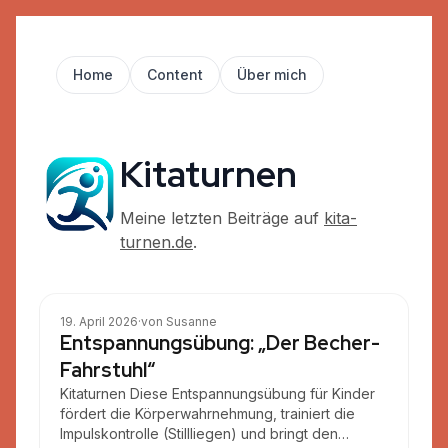
Home
Content
Über mich
Kitaturnen
Meine letzten Beiträge auf
kita-
turnen.de
.
E
Allerlei (Entspannung)
19. April 2026
·
von Susanne
Entspannungsübung: „Der Becher-
Fahrstuhl“
Kitaturnen Diese Entspannungsübung für Kinder
fördert die Körperwahrnehmung, trainiert die
Impulskontrolle (Stillliegen) und bringt den